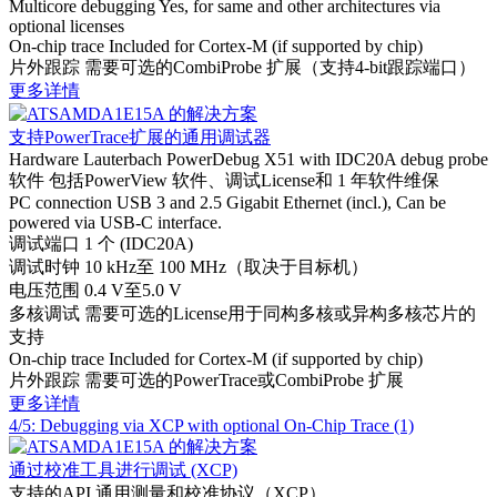
Multicore debugging
Yes, for same and other architectures via
optional licenses
On-chip trace
Included for Cortex-M (if supported by chip)
片外跟踪
需要可选的CombiProbe 扩展（支持4-bit跟踪端口）
更多详情
支持PowerTrace扩展的通用调试器
Hardware
Lauterbach PowerDebug X51 with IDC20A debug probe
软件
包括PowerView 软件、调试License和 1 年软件维保
PC connection
USB 3 and 2.5 Gigabit Ethernet (incl.), Can be
powered via USB-C interface.
调试端口
1 个 (IDC20A)
调试时钟
10 kHz至 100 MHz（取决于目标机）
电压范围
0.4 V至5.0 V
多核调试
需要可选的License用于同构多核或异构多核芯片的
支持
On-chip trace
Included for Cortex-M (if supported by chip)
片外跟踪
需要可选的PowerTrace或CombiProbe 扩展
更多详情
4/5: Debugging via XCP with optional On-Chip Trace (1)
通过校准工具进行调试 (XCP)
支持的API
通用测量和校准协议（XCP）