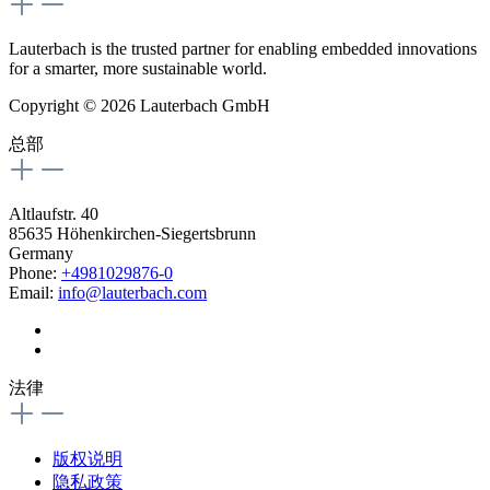
Lauterbach is the trusted partner for enabling embedded innovations
for a smarter, more sustainable world.
Copyright © 2026 Lauterbach GmbH
总部
Altlaufstr. 40
85635 Höhenkirchen-Siegertsbrunn
Germany
Phone:
+4981029876-0
Email:
info@lauterbach.com
法律
版权说明
隐私政策