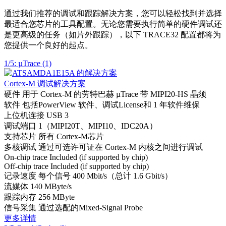
通过我们推荐的调试和跟踪解决方案，您可以轻松找到并选择
最适合您芯片的工具配置。无论您需要执行简单的硬件调试还
是更高级的任务（如片外跟踪），以下 TRACE32 配置都将为
您提供一个良好的起点。
1/5: µTrace (1)
Cortex-M 调试解决方案
硬件
用于 Cortex-M 的劳特巴赫 µTrace 带 MIPI20-HS 晶须
软件
包括PowerView 软件、调试License和 1 年软件维保
上位机连接
USB 3
调试端口
1（MIPI20T、MIPI10、IDC20A）
支持芯片
所有 Cortex-M芯片
多核调试
通过可选许可证在 Cortex-M 内核之间进行调试
On-chip trace
Included (if supported by chip)
Off-chip trace
Included (if supported by chip)
记录速度
每个信号 400 Mbit/s（总计 1.6 Gbit/s）
流媒体
140 MByte/s
跟踪内存
256 MByte
信号采集
通过选配的Mixed-Signal Probe
更多详情