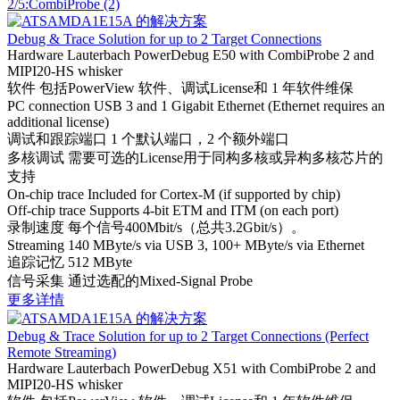
2/5:CombiProbe (2)
Debug & Trace Solution for up to 2 Target Connections
Hardware
Lauterbach PowerDebug E50 with CombiProbe 2 and
MIPI20-HS whisker
软件
包括PowerView 软件、调试License和 1 年软件维保
PC connection
USB 3 and 1 Gigabit Ethernet (Ethernet requires an
additional license)
调试和跟踪端口
1 个默认端口，2 个额外端口
多核调试
需要可选的License用于同构多核或异构多核芯片的
支持
On-chip trace
Included for Cortex-M (if supported by chip)
Off-chip trace
Supports 4-bit ETM and ITM (on each port)
录制速度
每个信号400Mbit/s（总共3.2Gbit/s）。
Streaming
140 MByte/s via USB 3, 100+ MByte/s via Ethernet
追踪记忆
512 MByte
信号采集
通过选配的Mixed-Signal Probe
更多详情
Debug & Trace Solution for up to 2 Target Connections (Perfect
Remote Streaming)
Hardware
Lauterbach PowerDebug X51 with CombiProbe 2 and
MIPI20-HS whisker