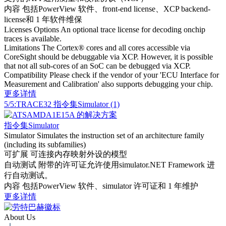
内容
包括PowerView 软件、front-end license、XCP backend-
license和 1 年软件维保
Licenses Options
An optional trace license for decoding onchip
traces is available.
Limitations
The Cortex® cores and all cores accessible via
CoreSight should be debuggable via XCP. However, it is possible
that not all sub-cores of an SoC can be debugged via XCP.
Compatibility
Please check if the vendor of your 'ECU Interface for
Measurement and Calibration' also supports debugging your chip.
更多详情
5/5:TRACE32 指令集Simulator (1)
指令集Simulator
Simulator
Simulates the instruction set of an architecture family
(including its subfamilies)
可扩展
可连接内存映射外设的模型
自动测试
附带的许可证允许使用simulator.NET Framework 进
行自动测试。
内容
包括PowerView 软件、simulator 许可证和 1 年维护
更多详情
About Us