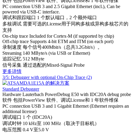
软件
包括PowerView 软件、调试License和 1 年软件维保
PC connection
USB 3 and 2.5 Gigabit Ethernet (incl.), Can be
powered via USB-C interface.
调试和跟踪端口
1 个默认端口，2 个额外端口
多核调试
需要可选的License用于同构多核或异构多核芯片的
支持
On-chip trace
Included for Cortex-M (if supported by chip)
Off-chip trace
Supports 4-bit ETM and ITM (on each port)
录制速度
每个信号400Mbit/s（总共3.2Gbit/s）。
Streaming
140 MByte/s (via USB or Ethernet)
追踪记忆
512 MByte
信号采集
通过选配的Mixed-Signal Probe
更多详情
3/5: Debugger with optional On-Chip Trace (2)
Standard Debugger
Hardware
Lauterbach PowerDebug E50 with IDC20A debug probe
软件
包括PowerView 软件、调试License和 1 年软件维保
PC connection
USB 3 and 1 Gigabit Ethernet (Ethernet requires an
additional license)
调试端口
1 个 (IDC20A)
调试时钟
10 kHz至 100 MHz（取决于目标机）
电压范围
0.4 V至5.0 V