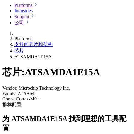
Platforms
Industries
Support
公司
Platforms
支持的芯片和架构
芯片
ATSAMDA1E15A
芯片:ATSAMDA1E15A
Vendor:
Microchip Technology Inc.
Family:
ATSAM
Cores:
Cortex-M0+
推荐配置
为 ATSAMDA1E15A 找到理想的工具配
置